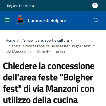
Salta al contenuto principale
Skip to footer content
Regione Lombardia
Comune di Bolgare
Briciole di pane
Home
/
Tempo libero, sport e cultura
/
Chiedere la concessione dell'area feste "Bolgher fest" di
via Manzoni con utilizzo della cucina
Chiedere la concessione
dell'area feste "Bolgher
fest" di via Manzoni con
utilizzo della cucina