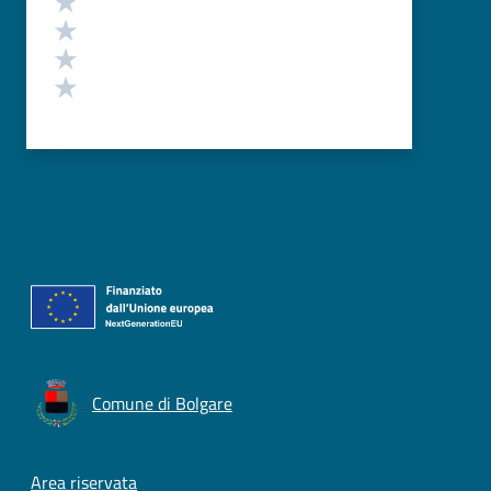
Valuta 3 stelle su 5
Valuta 2 stelle su 5
Valuta 1 stelle su 5
Comune di Bolgare
Footer menu
Area riservata