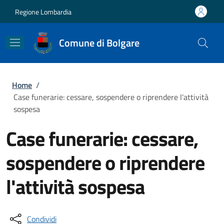
Salta al contenuto principale
Skip to footer content
Regione Lombardia
Comune di Bolgare
Briciole di pane
Home
/
Case funerarie: cessare, sospendere o riprendere l'attività
sospesa
Case funerarie: cessare,
sospendere o riprendere
l'attività sospesa
Condividi