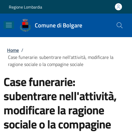
Salta al contenuto principale
Skip to footer content
Regione Lombardia
Comune di Bolgare
Briciole di pane
Home
/
Case funerarie: subentrare nell'attività, modificare la
ragione sociale o la compagine sociale
Case funerarie:
subentrare nell'attività,
modificare la ragione
sociale o la compagine