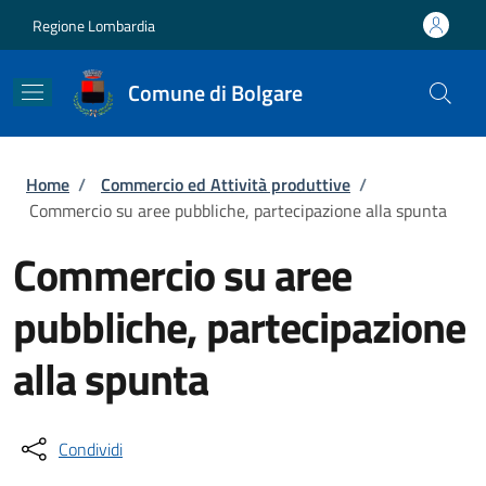
Salta al contenuto principale
Skip to footer content
Regione Lombardia
Comune di Bolgare
Briciole di pane
Home
/
Commercio ed Attività produttive
/
Commercio su aree pubbliche, partecipazione alla spunta
Commercio su aree
pubbliche, partecipazione
alla spunta
Condividi