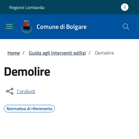
Salta al contenuto principale
Skip to footer content
Regione Lombardia
Comune di Bolgare
Briciole di pane
Home
/
Guida agli interventi edilizi
/
Demolire
Demolire
Condividi
Normativa di riferimento