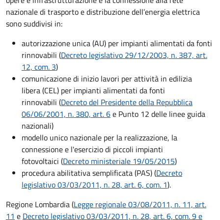
opere e infrastrutturazione e la connessione alla rete
nazionale di trasporto e distribuzione dell’energia elettrica
sono suddivisi in:
autorizzazione unica (AU) per impianti alimentati da fonti
rinnovabili (
Decreto legislativo 29/12/2003, n. 387, art.
12, com. 3
)
comunicazione di inizio lavori per attività in edilizia
libera (CEL) per impianti alimentati da fonti
rinnovabili (
Decreto del Presidente della Repubblica
06/06/2001, n. 380, art. 6
e Punto 12 delle linee guida
nazionali)
modello unico nazionale per la realizzazione, la
connessione e l'esercizio di piccoli impianti
fotovoltaici
(
Decreto ministeriale 19/05/2015
)
procedura abilitativa semplificata (PAS) (
Decreto
legislativo 03/03/2011, n. 28, art. 6, com. 1
).
Regione Lombardia (
Legge regionale 03/08/2011, n. 11, art.
11
e
Decreto legislativo 03/03/2011, n. 28, art. 6, com. 9 e