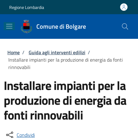
Salta al contenuto principale
Skip to footer content
Regione Lombardia
Comune di Bolgare
Briciole di pane
Home
/
Guida agli interventi edilizi
/
Installare impianti per la produzione di energia da fonti
rinnovabili
Installare impianti per la
produzione di energia da
fonti rinnovabili
Condividi