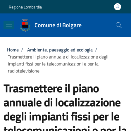
Salta al contenuto principale
Skip to footer content
Regione Lombardia
Comune di Bolgare
Briciole di pane
Home
/
Ambiente, paesaggio ed ecologia
/
Trasmettere il piano annuale di localizzazione degli
impianti fissi per le telecomunicazioni e per la
radiotelevisione
Trasmettere il piano
annuale di localizzazione
degli impianti fissi per le
telecomunicazioni e per la