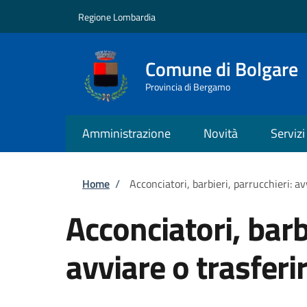
Salta al contenuto principale
Skip to footer content
Regione Lombardia
Comune di Bolgare
Provincia di Bergamo
Amministrazione
Novità
Servizi
Briciole di pane
Home
/
Acconciatori, barbieri, parrucchieri: avv
Acconciatori, barb
avviare o trasferir