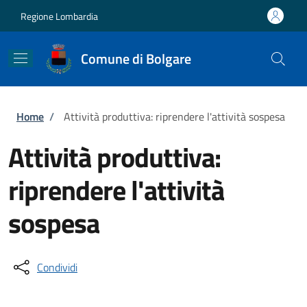
Salta al contenuto principale
Skip to footer content
Regione Lombardia
Comune di Bolgare
Briciole di pane
Home
/
Attività produttiva: riprendere l'attività sospesa
Attività produttiva:
riprendere l'attività
sospesa
Condividi