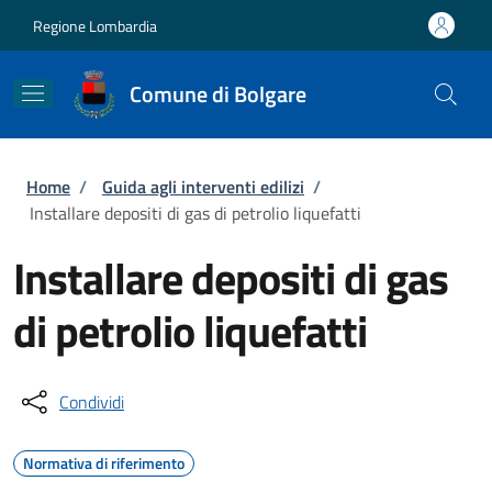
Salta al contenuto principale
Skip to footer content
Regione Lombardia
Comune di Bolgare
Briciole di pane
Home
/
Guida agli interventi edilizi
/
Installare depositi di gas di petrolio liquefatti
Installare depositi di gas
di petrolio liquefatti
Condividi
Normativa di riferimento