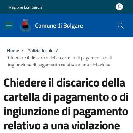
Salta al contenuto principale
Skip to footer content
Regione Lombardia
Comune di Bolgare
Briciole di pane
Home
/
Polizia locale
/
Chiedere il discarico della cartella di pagamento o di
ingiunzione di pagamento relativo a una violazione
Chiedere il discarico della
cartella di pagamento o di
ingiunzione di pagamento
relativo a una violazione