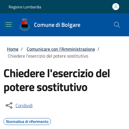
Salta al contenuto principale
Skip to footer content
Regione Lombardia
Comune di Bolgare
Briciole di pane
Home
/
Comunicare con l'Amministrazione
/
Chiedere l'esercizio del potere sostitutivo
Chiedere l'esercizio del
potere sostitutivo
Condividi
Normativa di riferimento