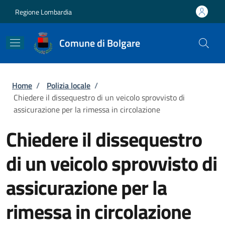
Salta al contenuto principale
Skip to footer content
Regione Lombardia
Comune di Bolgare
Briciole di pane
Home
/
Polizia locale
/
Chiedere il dissequestro di un veicolo sprovvisto di
assicurazione per la rimessa in circolazione
Chiedere il dissequestro
di un veicolo sprovvisto di
assicurazione per la
rimessa in circolazione