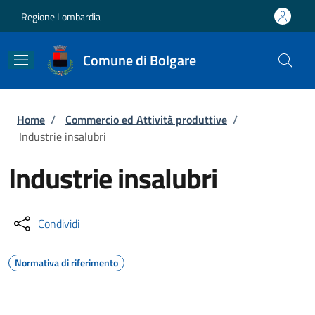
Salta al contenuto principale
Skip to footer content
Regione Lombardia
Comune di Bolgare
Briciole di pane
Home
/
Commercio ed Attività produttive
/
Industrie insalubri
Industrie insalubri
Condividi
Normativa di riferimento