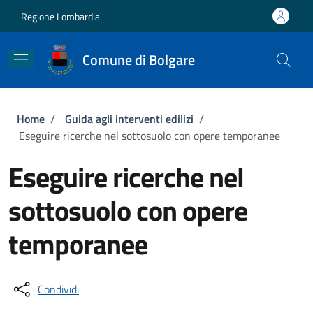
Salta al contenuto principale
Skip to footer content
Regione Lombardia
Comune di Bolgare
Briciole di pane
Home
/
Guida agli interventi edilizi
/
Eseguire ricerche nel sottosuolo con opere temporanee
Eseguire ricerche nel
sottosuolo con opere
temporanee
Condividi