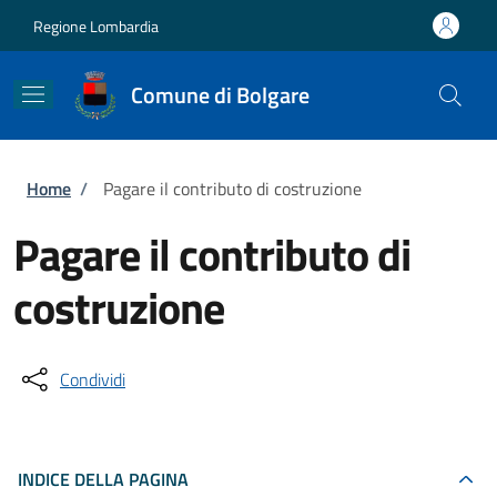
Salta al contenuto principale
Skip to footer content
Regione Lombardia
Comune di Bolgare
Briciole di pane
Home
/
Pagare il contributo di costruzione
Pagare il contributo di
costruzione
Condividi
INDICE DELLA PAGINA