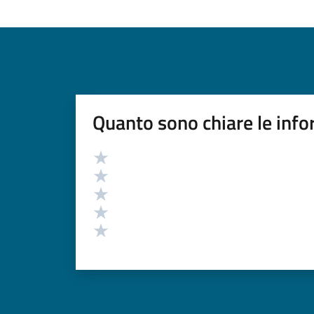
Quanto sono chiare le info
Valutazione
Valuta 5 stelle su 5
Valuta 4 stelle su 5
Valuta 3 stelle su 5
Valuta 2 stelle su 5
Valuta 1 stelle su 5