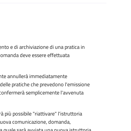
to e di archiviazione di una pratica in
 domanda deve essere effettuata
ente annullerà immediatamente
ria delle pratiche che prevedono l'emissione
e confermerà semplicemente l'avvenuta
 più possibile "riattivare" l'istruttoria
a nuova comunicazione, domanda,
r la quale sarà avviata una nuova istruttoria.