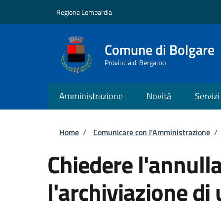
Salta al contenuto principale
Skip to footer content
Regione Lombardia
Comune di Bolgare
Provincia di Bergamo
Amministrazione
Novità
Servizi
Briciole di pane
Home
/
Comunicare con l'Amministrazione
/
Chiedere l'annull
l'archiviazione di