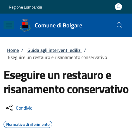
Salta al contenuto principale
Skip to footer content
Regione Lombardia
Comune di Bolgare
Briciole di pane
Home
/
Guida agli interventi edilizi
/
Eseguire un restauro e risanamento conservativo
Eseguire un restauro e
risanamento conservativo
Condividi
Normativa di riferimento