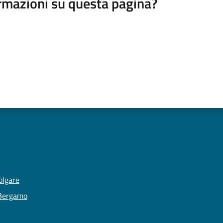
rmazioni su questa pagina?
olgare
 Bergamo