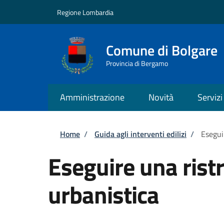
Salta al contenuto principale
Skip to footer content
Regione Lombardia
Comune di Bolgare
Provincia di Bergamo
Amministrazione
Novità
Servizi
Briciole di pane
Home
/
Guida agli interventi edilizi
/
Esegui
Eseguire una rist
urbanistica