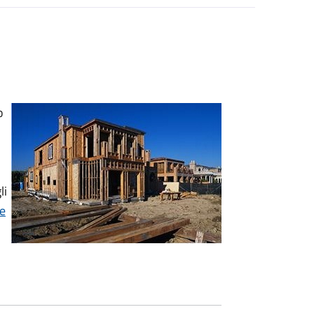
o
li
te