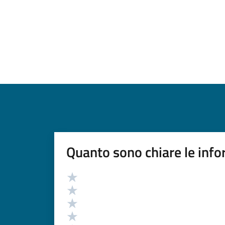
Quanto sono chiare le info
Valutazione
Valuta 5 stelle su 5
Valuta 4 stelle su 5
Valuta 3 stelle su 5
Valuta 2 stelle su 5