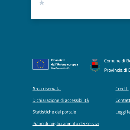
Valuta 1 stelle su 5
Comune di B
Provincia di
Footer menu
Area riservata
Crediti
Dichiarazione di accessibilità
Contatt
Statistiche del portale
Leggi l
Piano di miglioramento dei servizi