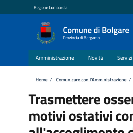
Salta al contenuto principale
Skip to footer content
Regione Lombardia
Comune di Bolgare
Provincia di Bergamo
Amministrazione
Novità
Servizi
Briciole di pane
Home
/
Comunicare con l'Amministrazione
/
Trasmettere osser
motivi ostativi c
all'accoglimento