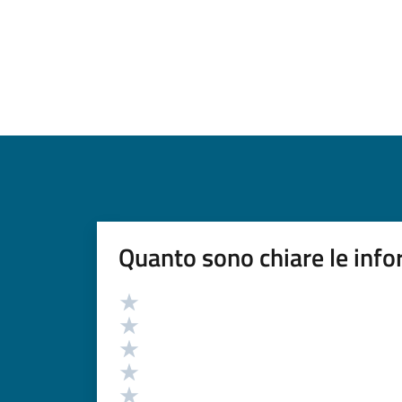
Quanto sono chiare le info
Valutazione
Valuta 5 stelle su 5
Valuta 4 stelle su 5
Valuta 3 stelle su 5
Valuta 2 stelle su 5
Valuta 1 stelle su 5