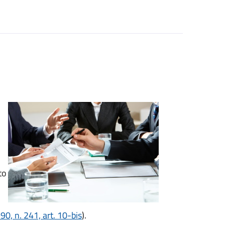
to
0, n. 241, art. 10-bis
).