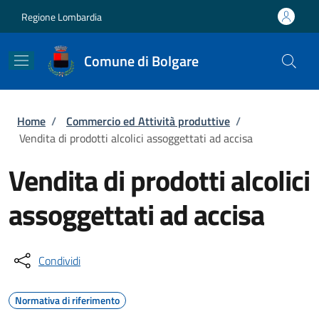
Salta al contenuto principale
Skip to footer content
Regione Lombardia
Comune di Bolgare
Briciole di pane
Home
/
Commercio ed Attività produttive
/
Vendita di prodotti alcolici assoggettati ad accisa
Vendita di prodotti alcolici
assoggettati ad accisa
Condividi
Normativa di riferimento