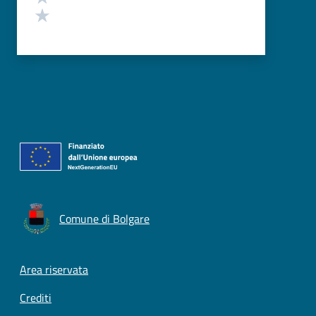
Valuta 1 stelle su 5
Comune di Bolgare
Footer menu
Area riservata
Crediti