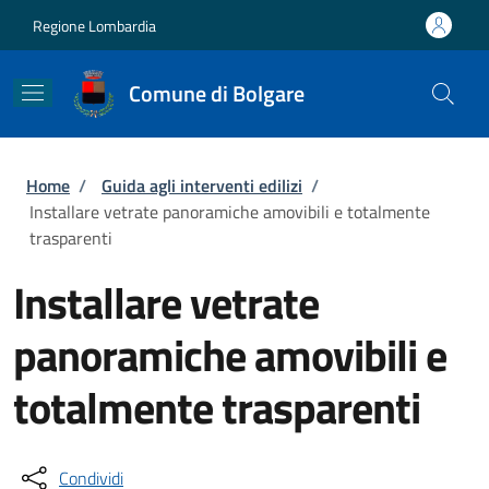
Salta al contenuto principale
Skip to footer content
Regione Lombardia
Comune di Bolgare
Briciole di pane
Home
/
Guida agli interventi edilizi
/
Installare vetrate panoramiche amovibili e totalmente
trasparenti
Installare vetrate
panoramiche amovibili e
totalmente trasparenti
Condividi