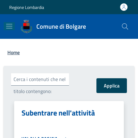
Salta al contenuto principale
Skip to footer content
Regione Lombardia
Comune di Bolgare
Briciole di pane
Home
Cerca i contenuti che nel
titolo contengono:
Subentrare nell'attività