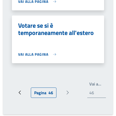
VAI ALLA PAGINA
Votare se si è
temporaneamente all'estero
VAI ALLA PAGINA
Write th
Vai a…
Pagina
46
Pagina precedente
Pagina attuale
Prossima pagina