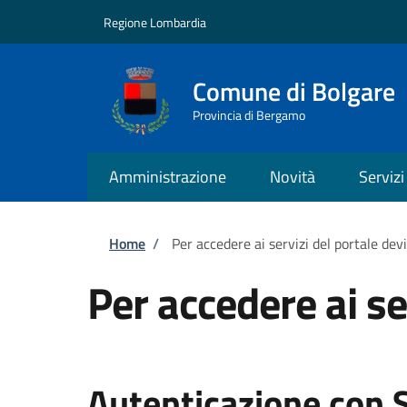
Salta al contenuto principale
Skip to footer content
Regione Lombardia
Comune di Bolgare
Provincia di Bergamo
Amministrazione
Novità
Servizi
Briciole di pane
Home
/
Per accedere ai servizi del portale dev
Per accedere ai se
Autenticazione con 