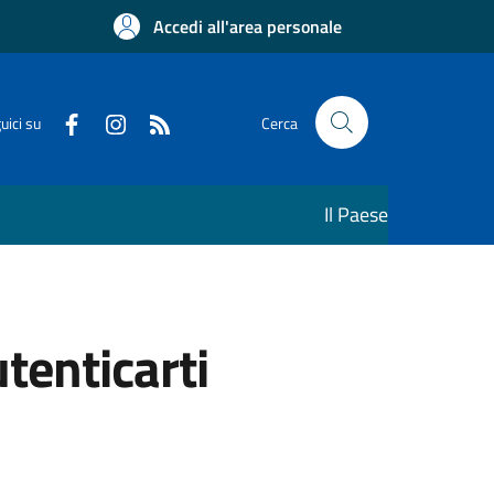
Accedi all'area personale
uici su
Cerca
Il Paese
utenticarti