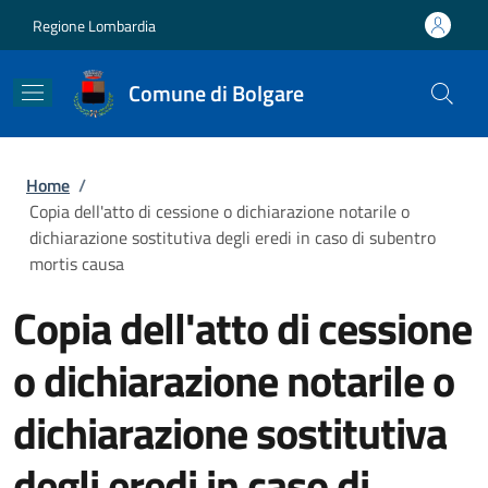
Salta al contenuto principale
Skip to footer content
Regione Lombardia
Comune di Bolgare
Briciole di pane
Home
/
Copia dell'atto di cessione o dichiarazione notarile o
dichiarazione sostitutiva degli eredi in caso di subentro
mortis causa
Copia dell'atto di cessione
o dichiarazione notarile o
dichiarazione sostitutiva
degli eredi in caso di