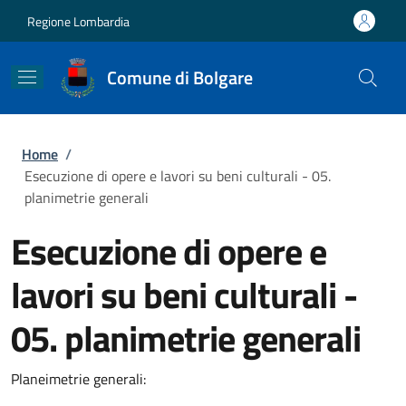
Salta al contenuto principale
Skip to footer content
Regione Lombardia
Comune di Bolgare
Briciole di pane
Home
/
Esecuzione di opere e lavori su beni culturali - 05.
planimetrie generali
Esecuzione di opere e
lavori su beni culturali -
05. planimetrie generali
Planeimetrie generali: