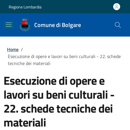
Salta al contenuto principale
Skip to footer content
Regione Lombardia
Comune di Bolgare
Briciole di pane
Home
/
Esecuzione di opere e lavori su beni culturali - 22. schede
tecniche dei materiali
Esecuzione di opere e
lavori su beni culturali -
22. schede tecniche dei
materiali