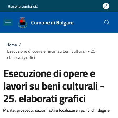
Salta al contenuto principale
Skip to footer content
Regione Lombardia
Comune di Bolgare
Briciole di pane
Home
/
Esecuzione di opere e lavori su beni culturali - 25.
elaborati grafici
Esecuzione di opere e
lavori su beni culturali -
25. elaborati grafici
Piante, prospetti, sezioni atti a localizzare i punti d’indagine.