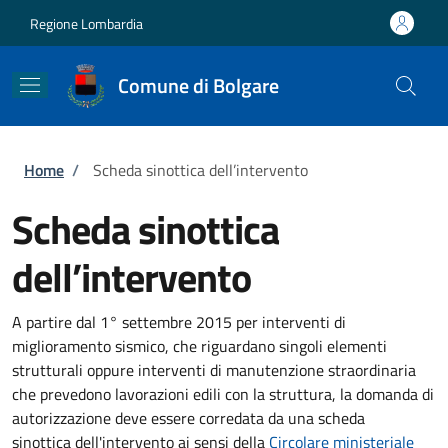
Salta al contenuto principale
Skip to footer content
Regione Lombardia
Comune di Bolgare
Briciole di pane
Home
/
Scheda sinottica dell’intervento
Scheda sinottica
dell’intervento
A partire dal 1° settembre 2015 per interventi di
miglioramento sismico, che riguardano singoli elementi
strutturali oppure interventi di manutenzione straordinaria
che prevedono lavorazioni edili con la struttura, la domanda di
autorizzazione deve essere corredata da una scheda
sinottica dell'intervento ai sensi della
Circolare
ministeriale