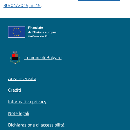
30/04/2015, n. 15
.
Comune di Bolgare
Footer menu
Area riservata
Crediti
Informativa privacy
Note legali
Dichiarazione di accessibilità