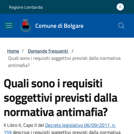
Salta al contenuto principale
Skip to footer content
Regione Lombardia
Comune di Bolgare
Briciole di pane
Home
/
Domande frequenti
/
Quali sono i requisiti soggettivi previsti dalla normativa
antimafia?
Quali sono i requisiti
soggettivi previsti dalla
normativa antimafia?
Il Libro II, Capo II del
Decreto legislativo 06/09/2011, n.
159
descrive i requisiti soggettivi previsti dalla normativa