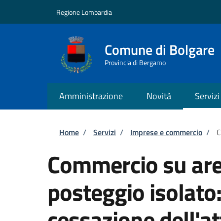
Salta al contenuto principale
Skip to footer content
Regione Lombardia
Comune di Bolgare
Provincia di Bergamo
Amministrazione
Novità
Servizi
Briciole di pane
Home
/
Servizi
/
Imprese e commercio
/
C
Commercio su are
posteggio isolato
cessazione dell'at