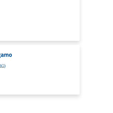
rgamo
(BG)