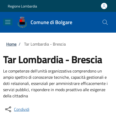
Salta al contenuto principale
Skip to footer content
Regione Lombardia
Comune di Bolgare
Briciole di pane
Home
/
Tar Lombardia - Brescia
Tar Lombardia - Brescia
Le competenze dell'unità organizzativa comprendono un
ampio spettro di conoscenze tecniche, capacità gestionali e
doti relazionali, essenziali per amministrare efficacemente i
servizi pubblici, rispondere in modo proattivo alle esigenze
della cittadina
Condividi