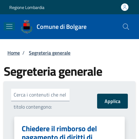
Salta al contenuto principale
Skip to footer content
Regione Lombardia
Comune di Bolgare
Briciole di pane
Home
/
Segreteria generale
Segreteria generale
Cerca i contenuti che nel
titolo contengono:
Chiedere il rimborso del
pagamento di diritti di