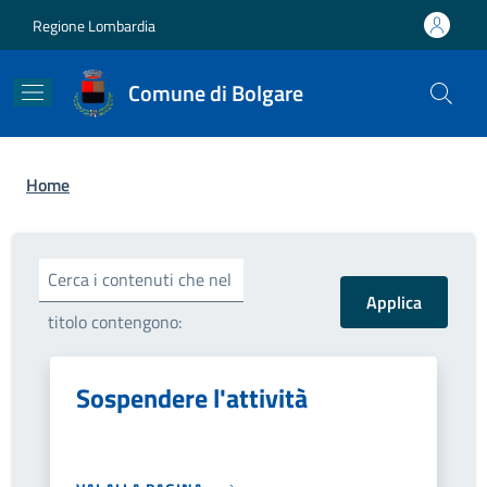
Salta al contenuto principale
Skip to footer content
Regione Lombardia
Comune di Bolgare
Briciole di pane
Home
Cerca i contenuti che nel
titolo contengono:
Sospendere l'attività