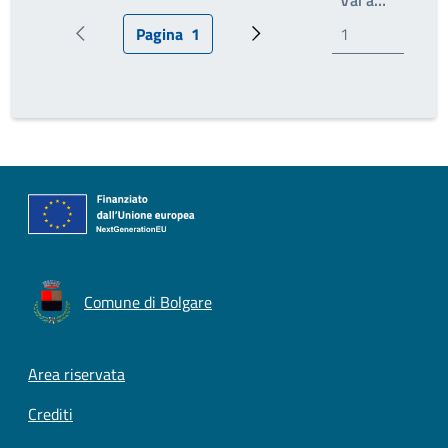
Pagina
1
Pagina precedente
Pagina attuale
Prossima pagina
Comune di Bolgare
Footer menu
Area riservata
Crediti