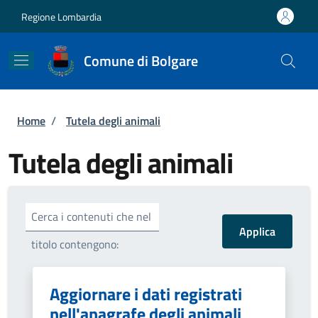
Salta al contenuto principale
Skip to footer content
Regione Lombardia
Comune di Bolgare
Briciole di pane
Home
/
Tutela degli animali
Tutela degli animali
Cerca i contenuti che nel
titolo contengono:
Aggiornare i dati registrati
nell'anagrafe degli animali