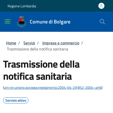
Salta al contenuto principale
Skip to footer content
Regione Lombardia
Comune di Bolgare
Briciole di pane
Home
/
Servizi
/
Imprese e commercio
/
Trasmissione della notifica sanitaria
Trasmissione della
notifica sanitaria
(
urn:nir:unione.europea:regolamento:2004-04-29;852-2004~art6
)
Servizio attivo