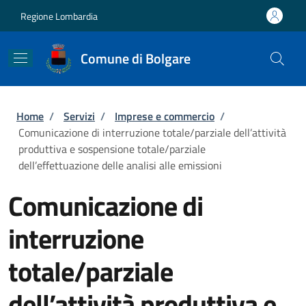
Salta al contenuto principale
Skip to footer content
Regione Lombardia
Comune di Bolgare
Briciole di pane
Home
/
Servizi
/
Imprese e commercio
/
Comunicazione di interruzione totale/parziale dell’attività
produttiva e sospensione totale/parziale
dell’effettuazione delle analisi alle emissioni
Comunicazione di
interruzione
totale/parziale
dell’attività produttiva e