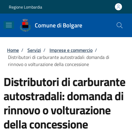
Salta al contenuto principale
Skip to footer content
Regione Lombardia
Comune di Bolgare
Briciole di pane
Home
/
Servizi
/
Imprese e commercio
/
Distributori di carburante autostradali: domanda di
rinnovo o volturazione della concessione
Distributori di carburante
autostradali: domanda di
rinnovo o volturazione
della concessione