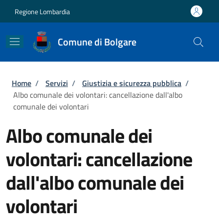
Salta al contenuto principale
Skip to footer content
Regione Lombardia
Comune di Bolgare
Briciole di pane
Home
/
Servizi
/
Giustizia e sicurezza pubblica
/
Albo comunale dei volontari: cancellazione dall'albo
comunale dei volontari
Albo comunale dei
volontari: cancellazione
dall'albo comunale dei
volontari