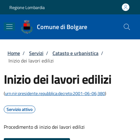
Salta al contenuto principale
Skip to footer content
Regione Lombardia
Comune di Bolgare
Briciole di pane
Home
/
Servizi
/
Catasto e urbanistica
/
Inizio dei lavori edilizi
Inizio dei lavori edilizi
(
urn:nir:presidente.repubblica:decreto:2001-06-06;380
)
Servizio attivo
Procedimento di inizio dei lavori edilizi