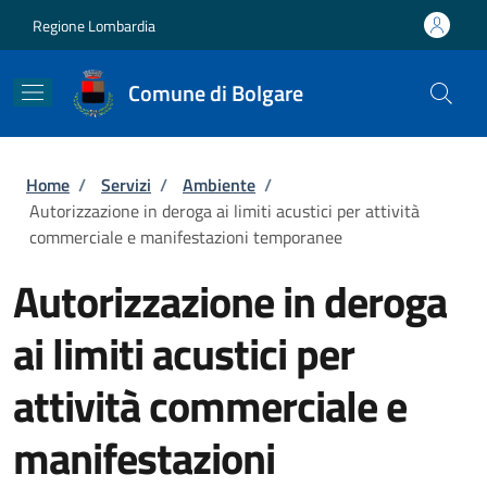
Salta al contenuto principale
Skip to footer content
Regione Lombardia
Comune di Bolgare
Briciole di pane
Home
/
Servizi
/
Ambiente
/
Autorizzazione in deroga ai limiti acustici per attività
commerciale e manifestazioni temporanee
Autorizzazione in deroga
ai limiti acustici per
attività commerciale e
manifestazioni