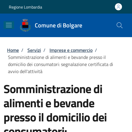
Salta al contenuto principale
Skip to footer content
Regione Lombardia
Comune di Bolgare
Briciole di pane
Home
/
Servizi
/
Imprese e commercio
/
Somministrazione di alimenti e bevande presso il
domicilio dei consumatori: segnalazione certificata di
avvio dell'attività
Somministrazione di
alimenti e bevande
presso il domicilio dei
consumatori: