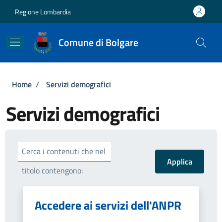
Salta al contenuto principale
Skip to footer content
Regione Lombardia
Comune di Bolgare
Briciole di pane
Home
/
Servizi demografici
Servizi demografici
Cerca i contenuti che nel
titolo contengono:
Accedere ai servizi dell'ANPR