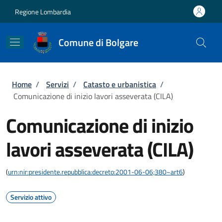
Salta al contenuto principale
Skip to footer content
Regione Lombardia
Comune di Bolgare
Briciole di pane
Home
/
Servizi
/
Catasto e urbanistica
/
Comunicazione di inizio lavori asseverata (CILA)
Comunicazione di inizio
lavori asseverata (CILA)
(
urn:nir:presidente.repubblica:decreto:2001-06-06;380~art6
)
Servizio attivo