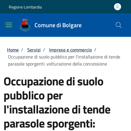
Salta al contenuto principale
Skip to footer content
Regione Lombardia
Comune di Bolgare
Briciole di pane
Home
/
Servizi
/
Imprese e commercio
/
Occupazione di suolo pubblico per l'installazione di tende
parasole sporgenti: volturazione della concessione
Occupazione di suolo
pubblico per
l'installazione di tende
parasole sporgenti: